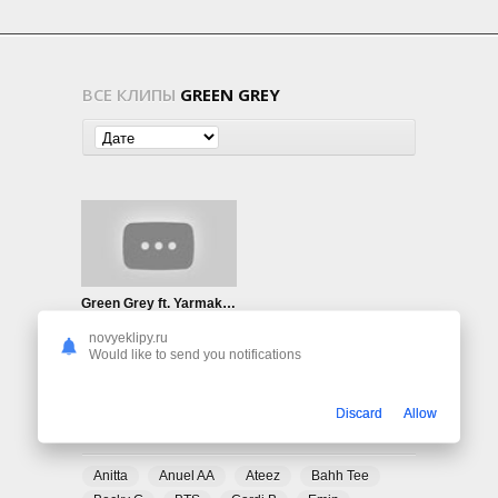
ВСЕ КЛИПЫ
GREEN GREY
Green Grey ft. Yarmak — Indigo
717
0
novyeklipy.ru
Would like to send you notifications
Discard
Allow
ПОПУЛЯРНЫЕ ТЕГИ
Anitta
Anuel AA
Ateez
Bahh Tee