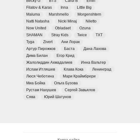
Becky G
BTS
Cardi B
Emin
Filatov & Karas
Inna
Little Big
Maluma
Marshmello
Morgenshtern
Natti Natasha
Nicki Minaj
Niletto
Now United
Obladaet
Ozuna
SHAMAN
Stray Kids
Twice
TXT
Tyga
Zivert
Ани Лорак
Артур Пирожков
Баста
Дана Лахова
Дима Билан
Егор Крид
Жалолиддин Ахмадалиев
Инна Вальтер
Ислам Итляшев
Клава Кока
Ленинград
Люся Чеботина
Мари Краймбрери
Миа Бойка
Ольга Бузова
Рустам Нахушев
Сергей Завьялов
Сява
Юрий Шатунов