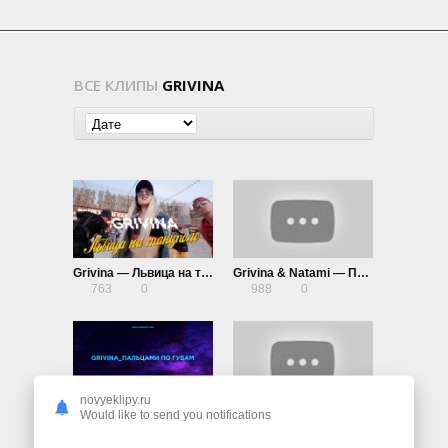
ВСЕ КЛИПЫ
GRIVINA
Grivina — Львица на танцполе
Grivina & Natami — Парковка (G.N.)
763
0
988
0
novyeklipy.ru
Grivina — Пальцами по губам
Grivina — Девочку несёт
Would like to send you notifications
2.66K
0
1.03K
0