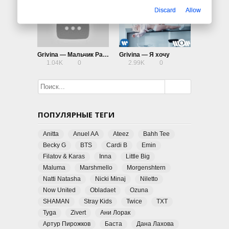
Discard
Allow
Grivina — Мальчик Party
Grivina — Я хочу
1.04K
0
2.99K
0
ПОПУЛЯРНЫЕ ТЕГИ
Anitta
Anuel AA
Ateez
Bahh Tee
Becky G
BTS
Cardi B
Emin
Filatov & Karas
Inna
Little Big
Maluma
Marshmello
Morgenshtern
Natti Natasha
Nicki Minaj
Niletto
Now United
Obladaet
Ozuna
SHAMAN
Stray Kids
Twice
TXT
Tyga
Zivert
Ани Лорак
Артур Пирожков
Баста
Дана Лахова