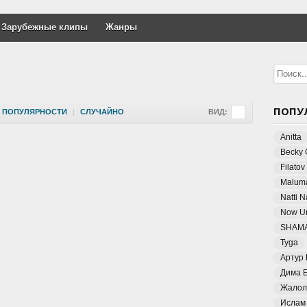
Зарубежные клипы
Жанры
ПОПУ
ПОПУЛЯРНОСТИ
|
СЛУЧАЙНО
ВИД:
Anitta
Becky 
Filatov
Malum
Natti 
Now Un
SHAM
Tyga
Артур
Дима 
Жалол
Ислам