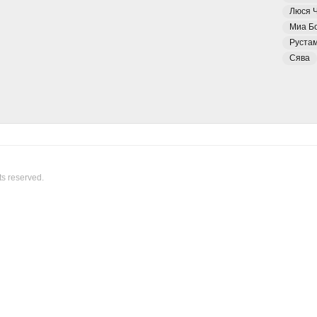
Люся 
Миа Б
Руста
Сява
ts reserved.