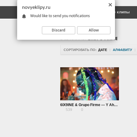
novyeklipy.ru
Новые клипы
Русские клипы
Would like to send you notifications
Discard
Allow
ВСЕ КЛИПЫ
GRUPO FIRME
СОРТИРОВАТЬ ПО:
ДАТЕ
|
АЛФАВИТУ
|
6IX9INE & Grupo Firme — Y Ahora
539
0