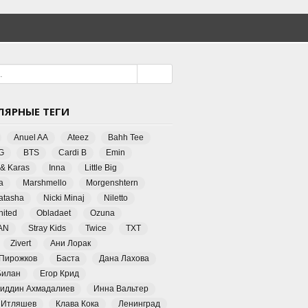
ЛЯРНЫЕ ТЕГИ
Anuel AA
Ateez
Bahh Tee
G
BTS
Cardi B
Emin
 & Karas
Inna
Little Big
a
Marshmello
Morgenshtern
Natasha
Nicki Minaj
Niletto
ited
Obladaet
Ozuna
AN
Stray Kids
Twice
TXT
Zivert
Ани Лорак
 Пирожков
Баста
Дана Лахова
Билан
Егор Крид
иддин Ахмадалиев
Инна Вальтер
 Итляшев
Клава Кока
Ленинград