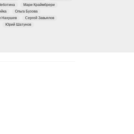
Чеботина
Мари Краймбрери
ойка
Ольга Бузова
м Нахушев
Сергей Завьялов
Юрий Шатунов