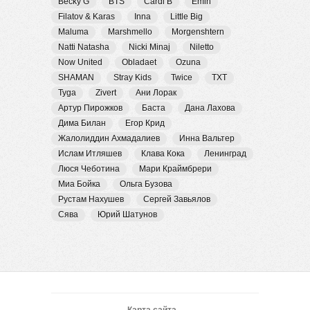
Becky G
BTS
Cardi B
Emin
Filatov & Karas
Inna
Little Big
Maluma
Marshmello
Morgenshtern
Natti Natasha
Nicki Minaj
Niletto
Now United
Obladaet
Ozuna
SHAMAN
Stray Kids
Twice
TXT
Tyga
Zivert
Ани Лорак
Артур Пирожков
Баста
Дана Лахова
Дима Билан
Егор Крид
Жалолиддин Ахмадалиев
Инна Вальтер
Ислам Итляшев
Клава Кока
Ленинград
Люся Чеботина
Мари Краймбрери
Миа Бойка
Ольга Бузова
Рустам Нахушев
Сергей Завьялов
Сява
Юрий Шатунов