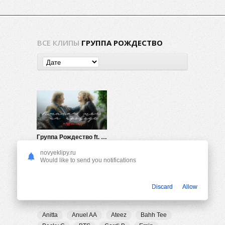
ВСЕ КЛИПЫ
ГРУППА РОЖДЕСТВО
Группа Рождество ft. Ольга Бабаева — Птичка моя на проводе
685
0
novyeklipy.ru
Would like to send you notifications
Discard
Allow
ПОПУЛЯРНЫЕ ТЕГИ
Anitta
Anuel AA
Ateez
Bahh Tee