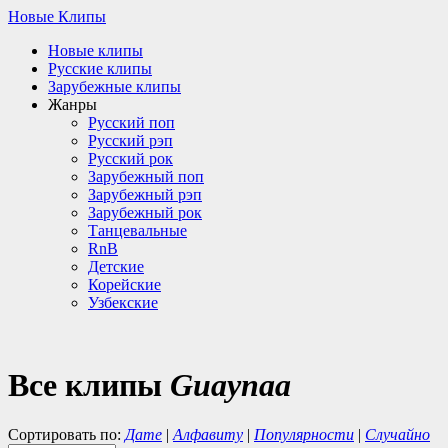
Новые Клипы
Новые клипы
Русские клипы
Зарубежные клипы
Жанры
Русский поп
Русский рэп
Русский рок
Зарубежный поп
Зарубежный рэп
Зарубежный рок
Танцевальные
RnB
Детские
Корейские
Узбекские
Все клипы
Guaynaa
Сортировать по:
Дате
|
Алфавиту
|
Популярности
|
Случайно