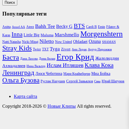
Популярные теги
BTS
Bahh Tee
Becky G
Anitta
Ateez
Cardi B
Emin
Filatov &
Anuel AA
Morgenshtern
Inna
Marshmello
Little Big
Maluma
Karas
Niletto
Ozuna
Obladaet
Natti Natasha
Nicki Minaj
Now United
SHAMAN
Stray Kids
Tyga
Zivert
Twice
TXT
Ани Лорак
Артур Пирожков
Егор Крид
Баста
Жалолиддин
Дана Лахова
Дима Билан
Клава Кока
Ислам Итляшев
Ахмадалиев
Инна Вальтер
Ленинград
Люся Чеботина
Миа Бойка
Мари Краймбрери
Ольга Бузова
Сергей Завьялов
Юрий Шатунов
Рустам Нахушев
Сява
Карта сайта
Copyright 2018-2026 ©
Новые Клипы
All rights reserved.