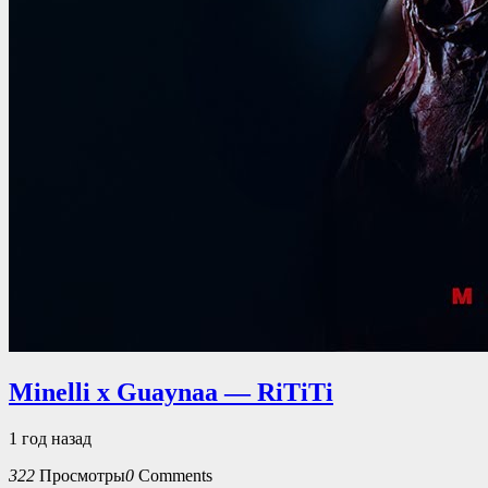
Minelli x ‪Guaynaa — RiTiTi
1 год назад
322
Просмотры
0
Comments