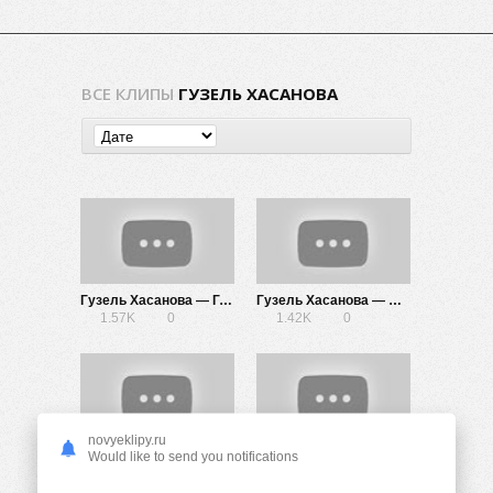
ВСЕ КЛИПЫ
ГУЗЕЛЬ ХАСАНОВА
Гузель Хасанова — Главное
Гузель Хасанова — Не плачь
1.57K
0
1.42K
0
novyeklipy.ru
Гузель Хасанова — В пять утра
Гузель Хасанова — Свет простых фонарей
Would like to send you notifications
1.69K
0
959
0