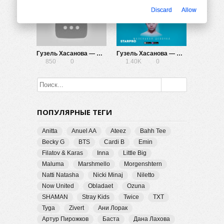
Discard
Allow
Гузель Хасанова — Не о тебе
Гузель Хасанова — Маленькая девочка
850
0
1.40K
0
ПОПУЛЯРНЫЕ ТЕГИ
Anitta
Anuel AA
Ateez
Bahh Tee
Becky G
BTS
Cardi B
Emin
Filatov & Karas
Inna
Little Big
Maluma
Marshmello
Morgenshtern
Natti Natasha
Nicki Minaj
Niletto
Now United
Obladaet
Ozuna
SHAMAN
Stray Kids
Twice
TXT
Tyga
Zivert
Ани Лорак
Артур Пирожков
Баста
Дана Лахова