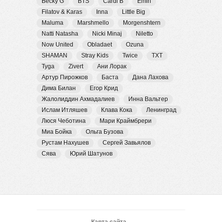
Becky G
BTS
Cardi B
Emin
Filatov & Karas
Inna
Little Big
Maluma
Marshmello
Morgenshtern
Natti Natasha
Nicki Minaj
Niletto
Now United
Obladaet
Ozuna
SHAMAN
Stray Kids
Twice
TXT
Tyga
Zivert
Ани Лорак
Артур Пирожков
Баста
Дана Лахова
Дима Билан
Егор Крид
Жалолиддин Ахмадалиев
Инна Вальтер
Ислам Итляшев
Клава Кока
Ленинград
Люся Чеботина
Мари Краймбрери
Миа Бойка
Ольга Бузова
Рустам Нахушев
Сергей Завьялов
Сява
Юрий Шатунов