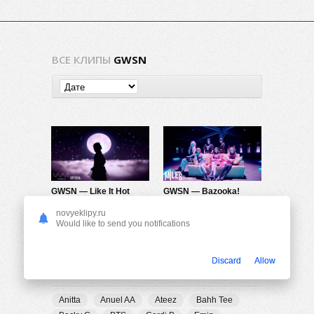
ВСЕ КЛИПЫ
GWSN
GWSN — Like It Hot
GWSN — Bazooka!
400
0
640
0
novyeklipy.ru
Would like to send you notifications
Discard
Allow
ПОПУЛЯРНЫЕ ТЕГИ
Anitta
Anuel AA
Ateez
Bahh Tee