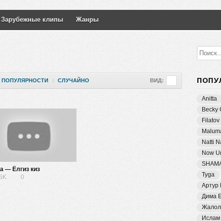
Зарубежные клипы
Жанры
ПОПУ
ПОПУЛЯРНОСТИ
|
СЛУЧАЙНО
ВИД:
Anitta
Becky 
Filatov
Malum
Natti 
Now Un
SHAM
а — Ёлгиз киз
Tyga
76K
0
Артур
Дима 
Жалол
Ислам