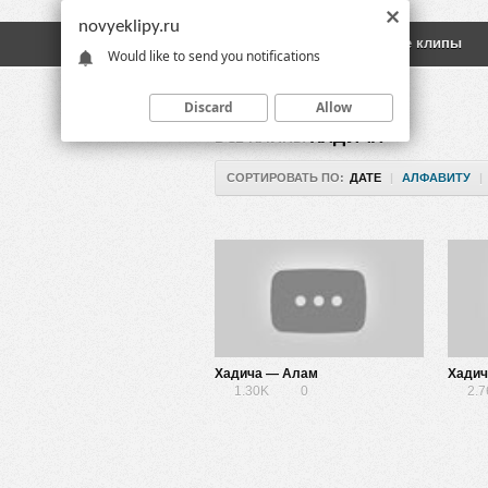
novyeklipy.ru
Новые клипы
Русские клипы
Would like to send you notifications
Discard
Allow
ВСЕ КЛИПЫ
ХАДИЧА
СОРТИРОВАТЬ ПО:
ДАТЕ
|
АЛФАВИТУ
|
Хадича — Алам
Хадич
1.30K
0
2.