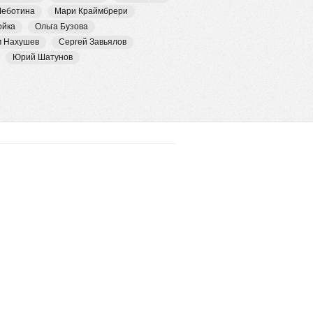
Чеботина
Мари Краймбрери
ойка
Ольга Бузова
м Нахушев
Сергей Завьялов
Юрий Шатунов