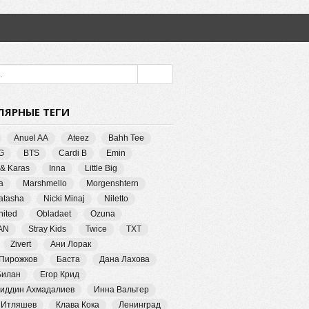
ЛЯРНЫЕ ТЕГИ
Anuel AA
Ateez
Bahh Tee
G
BTS
Cardi B
Emin
 & Karas
Inna
Little Big
a
Marshmello
Morgenshtern
Natasha
Nicki Minaj
Niletto
ited
Obladaet
Ozuna
AN
Stray Kids
Twice
TXT
Zivert
Ани Лорак
 Пирожков
Баста
Дана Лахова
Билан
Егор Крид
иддин Ахмадалиев
Инна Вальтер
 Итляшев
Клава Кока
Ленинград