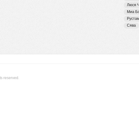
Люся 
Миа Б
Руста
Сява
ts reserved.