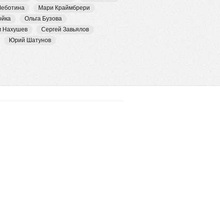
Чеботина
Мари Краймбрери
ойка
Ольга Бузова
м Нахушев
Сергей Завьялов
Юрий Шатунов