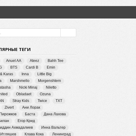
ЛЯРНЫЕ ТЕГИ
Anuel AA
Ateez
Bahh Tee
G
BTS
Cardi B
Emin
 & Karas
Inna
Little Big
a
Marshmello
Morgenshtern
Natasha
Nicki Minaj
Niletto
ited
Obladaet
Ozuna
AN
Stray Kids
Twice
TXT
Zivert
Ани Лорак
 Пирожков
Баста
Дана Лахова
Билан
Егор Крид
иддин Ахмадалиев
Инна Вальтер
 Итляшев
Клава Кока
Ленинград