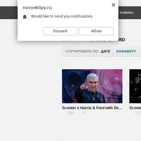
novyeklipy.ru
Новые клипы
Русские клипы
Would like to send you notifications
Discard
Allow
ВСЕ КЛИПЫ
HARRIS & FORD
СОРТИРОВАТЬ ПО:
ДАТЕ
|
АЛФАВИТУ
|
Scooter x Harris & Ford with Shibui — Gimme That Noise
654
0
1.