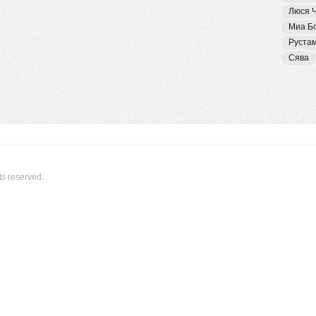
Люся 
Миа Б
Руста
Сява
ts reserved.