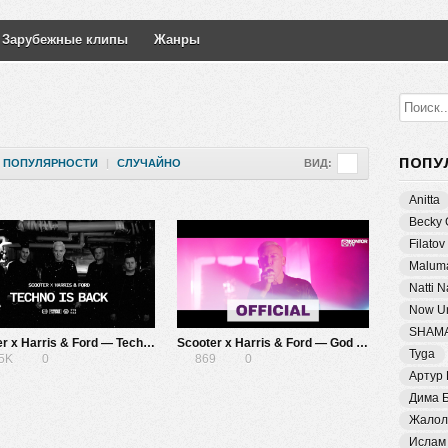
Зарубежные клипы
Жанры
ПОПУ
ПОПУЛЯРНОСТИ
|
СЛУЧАЙНО
ВИД:
Anitta
Becky 
Filatov
Malum
Natti 
Now Un
SHAM
Scooter x Harris & Ford — Techno Is Back
Scooter x Harris & Ford — God Save The Rave
Tyga
15K
0
869
0
Артур
Дима 
Жалол
Ислам