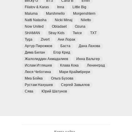
Becky G
BTS
Cardi B
Emin
Filatov & Karas
Inna
Little Big
Maluma
Marshmello
Morgenshtern
Natti Natasha
Nicki Minaj
Niletto
Now United
Obladaet
Ozuna
SHAMAN
Stray Kids
Twice
TXT
Tyga
Zivert
Ани Лорак
Артур Пирожков
Баста
Дана Лахова
Дима Билан
Егор Крид
Жалолиддин Ахмадалиев
Инна Вальтер
Ислам Итляшев
Клава Кока
Ленинград
Люся Чеботина
Мари Краймбрери
Миа Бойка
Ольга Бузова
Рустам Нахушев
Сергей Завьялов
Сява
Юрий Шатунов