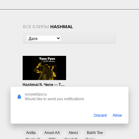
ВСЕ КЛИПЫ
HASHMAL
Hashmal ft. Чили — Туки-туки
462
0
novyeklipy.ru
Would like to send you notifications
Discard
Allow
ПОПУЛЯРНЫЕ ТЕГИ
Anitta
Anuel AA
Ateez
Bahh Tee