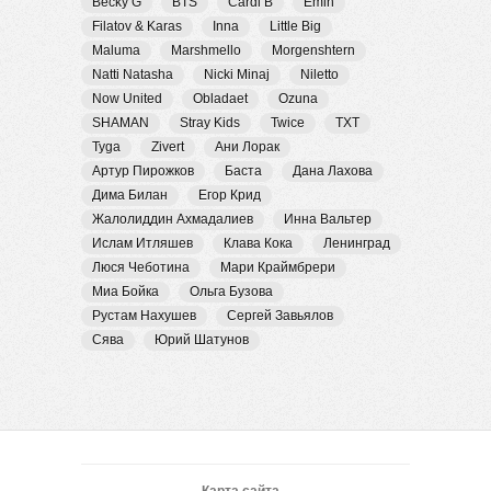
Becky G
BTS
Cardi B
Emin
Filatov & Karas
Inna
Little Big
Maluma
Marshmello
Morgenshtern
Natti Natasha
Nicki Minaj
Niletto
Now United
Obladaet
Ozuna
SHAMAN
Stray Kids
Twice
TXT
Tyga
Zivert
Ани Лорак
Артур Пирожков
Баста
Дана Лахова
Дима Билан
Егор Крид
Жалолиддин Ахмадалиев
Инна Вальтер
Ислам Итляшев
Клава Кока
Ленинград
Люся Чеботина
Мари Краймбрери
Миа Бойка
Ольга Бузова
Рустам Нахушев
Сергей Завьялов
Сява
Юрий Шатунов