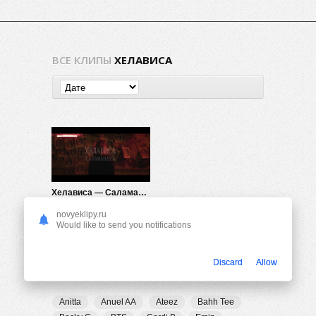
ВСЕ КЛИПЫ
ХЕЛАВИСА
Хелависа — Саламандра
860
0
novyeklipy.ru
Would like to send you notifications
Discard
Allow
ПОПУЛЯРНЫЕ ТЕГИ
Anitta
Anuel AA
Ateez
Bahh Tee