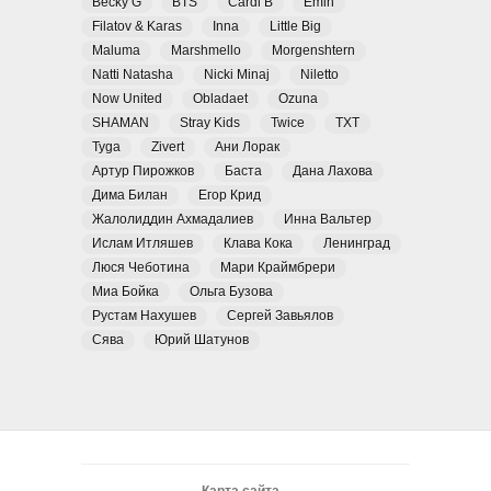
Becky G
BTS
Cardi B
Emin
Filatov & Karas
Inna
Little Big
Maluma
Marshmello
Morgenshtern
Natti Natasha
Nicki Minaj
Niletto
Now United
Obladaet
Ozuna
SHAMAN
Stray Kids
Twice
TXT
Tyga
Zivert
Ани Лорак
Артур Пирожков
Баста
Дана Лахова
Дима Билан
Егор Крид
Жалолиддин Ахмадалиев
Инна Вальтер
Ислам Итляшев
Клава Кока
Ленинград
Люся Чеботина
Мари Краймбрери
Миа Бойка
Ольга Бузова
Рустам Нахушев
Сергей Завьялов
Сява
Юрий Шатунов