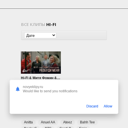
ВСЕ КЛИПЫ
HI-FI
Hi-Fi & Митя Фомин & Павел Есенин — Разбуди меня
847
0
novyeklipy.ru
Would like to send you notifications
Discard
Allow
ПОПУЛЯРНЫЕ ТЕГИ
Anitta
Anuel AA
Ateez
Bahh Tee