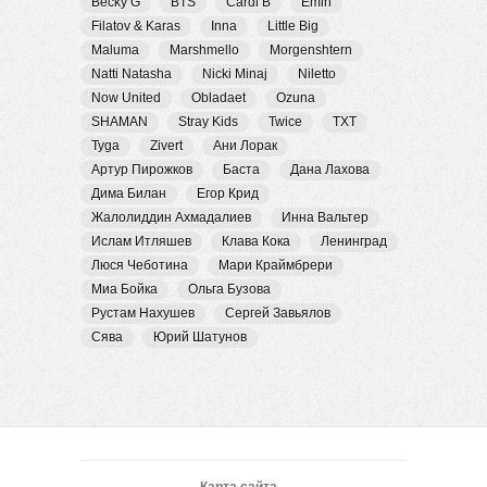
Becky G
BTS
Cardi B
Emin
Filatov & Karas
Inna
Little Big
Maluma
Marshmello
Morgenshtern
Natti Natasha
Nicki Minaj
Niletto
Now United
Obladaet
Ozuna
SHAMAN
Stray Kids
Twice
TXT
Tyga
Zivert
Ани Лорак
Артур Пирожков
Баста
Дана Лахова
Дима Билан
Егор Крид
Жалолиддин Ахмадалиев
Инна Вальтер
Ислам Итляшев
Клава Кока
Ленинград
Люся Чеботина
Мари Краймбрери
Миа Бойка
Ольга Бузова
Рустам Нахушев
Сергей Завьялов
Сява
Юрий Шатунов