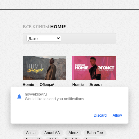
ВСЕ КЛИПЫ
HOMIE
Homie — Обещай
Homie — Эгоист
788
0
1.92K
0
novyeklipy.ru
Would like to send you notifications
Discard
Allow
ПОПУЛЯРНЫЕ ТЕГИ
Anitta
Anuel AA
Ateez
Bahh Tee