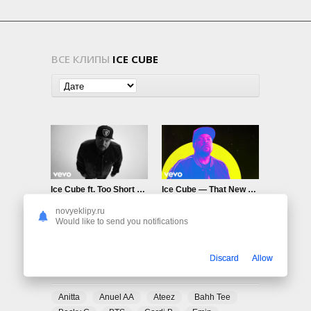
ВСЕ КЛИПЫ
ICE CUBE
Ice Cube ft. Too Short — Ain’t Got No Haters
Ice Cube — That New Funkadelic
694
0
681
0
novyeklipy.ru
Would like to send you notifications
Discard
Allow
ПОПУЛЯРНЫЕ ТЕГИ
Anitta
Anuel AA
Ateez
Bahh Tee