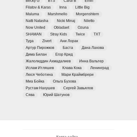
Becky G
BTS
Cardi B
Emin
Filatov & Karas
Inna
Little Big
Maluma
Marshmello
Morgenshtern
Natti Natasha
Nicki Minaj
Niletto
Now United
Obladaet
Ozuna
SHAMAN
Stray Kids
Twice
TXT
Tyga
Zivert
Ани Лорак
Артур Пирожков
Баста
Дана Лахова
Дима Билан
Егор Крид
Жалолиддин Ахмадалиев
Инна Вальтер
Ислам Итляшев
Клава Кока
Ленинград
Люся Чеботина
Мари Краймбрери
Миа Бойка
Ольга Бузова
Рустам Нахушев
Сергей Завьялов
Сява
Юрий Шатунов