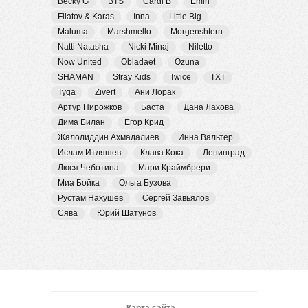
Becky G
BTS
Cardi B
Emin
Filatov & Karas
Inna
Little Big
Maluma
Marshmello
Morgenshtern
Natti Natasha
Nicki Minaj
Niletto
Now United
Obladaet
Ozuna
SHAMAN
Stray Kids
Twice
TXT
Tyga
Zivert
Ани Лорак
Артур Пирожков
Баста
Дана Лахова
Дима Билан
Егор Крид
Жалолиддин Ахмадалиев
Инна Вальтер
Ислам Итляшев
Клава Кока
Ленинград
Люся Чеботина
Мари Краймбрери
Миа Бойка
Ольга Бузова
Рустам Нахушев
Сергей Завьялов
Сява
Юрий Шатунов