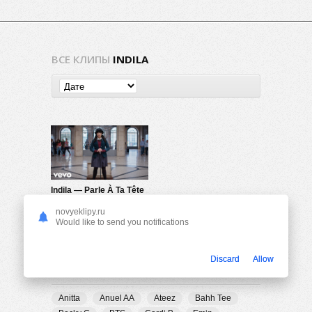
ВСЕ КЛИПЫ
INDILA
Indila — Parle À Ta Tête
1.27K
0
novyeklipy.ru
Would like to send you notifications
Discard
Allow
ПОПУЛЯРНЫЕ ТЕГИ
Anitta
Anuel AA
Ateez
Bahh Tee