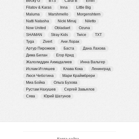
Becky G
BTS
Cardi B
Emin
Filatov & Karas
Inna
Little Big
Maluma
Marshmello
Morgenshtern
Natti Natasha
Nicki Minaj
Niletto
Now United
Obladaet
Ozuna
SHAMAN
Stray Kids
Twice
TXT
Tyga
Zivert
Ани Лорак
Артур Пирожков
Баста
Дана Лахова
Дима Билан
Егор Крид
Жалолиддин Ахмадалиев
Инна Вальтер
Ислам Итляшев
Клава Кока
Ленинград
Люся Чеботина
Мари Краймбрери
Миа Бойка
Ольга Бузова
Рустам Нахушев
Сергей Завьялов
Сява
Юрий Шатунов