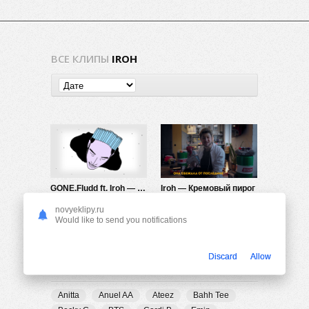
ВСЕ КЛИПЫ
IROH
GONE.Fludd ft. Iroh — Вкус яда
Iroh — Кремовый пирог
430
0
1.00K
0
novyeklipy.ru
Would like to send you notifications
Discard
Allow
ПОПУЛЯРНЫЕ ТЕГИ
Anitta
Anuel AA
Ateez
Bahh Tee