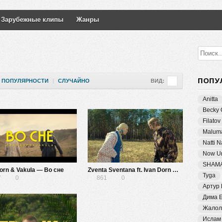
Зарубежные клипы
Жанры
ПОПУ
ПОПУЛЯРНОСТИ
|
СЛУЧАЙНО
ВИД:
Anitta
Becky 
Filatov
Malum
Natti 
Now Un
SHAM
orn & Vakula — Во сне
Zventa Sventana ft. Ivan Dorn — Мужа дома нету
Tyga
7
0
861
0
Артур
Дима 
Жалол
Ислам