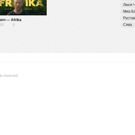
Люся 
Миа Б
Руста
orn — Afrika
01K
0
Сява
ts reserved.