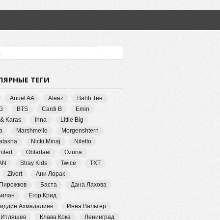
ЛЯРНЫЕ ТЕГИ
Anuel AA
Ateez
Bahh Tee
G
BTS
Cardi B
Emin
 & Karas
Inna
Little Big
a
Marshmello
Morgenshtern
Natasha
Nicki Minaj
Niletto
ited
Obladaet
Ozuna
AN
Stray Kids
Twice
TXT
Zivert
Ани Лорак
 Пирожков
Баста
Дана Лахова
Билан
Егор Крид
иддин Ахмадалиев
Инна Вальтер
 Итляшев
Клава Кока
Ленинград