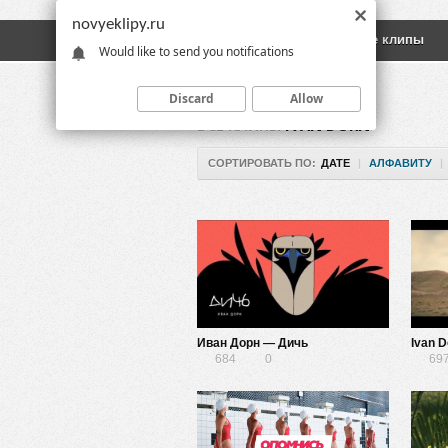
novyeklipy.ru
Новые клипы
Русские клипы
Would like to send you notifications
Discard
Allow
ВСЕ КЛИПЫ
IVAN DORN
СОРТИРОВАТЬ ПО:
ДАТЕ
|
АЛФАВИТУ
|
Иван Дорн — Дичь
Ivan D
684
0
69