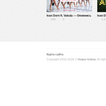
Ivan Dorn ft. Vakula — Опомнись
Ivan D
696
0
1.
Карта сайта
Copyright 2018-2026 ©
Новые Клипы
All righ