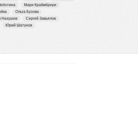
Чеботина
Мари Краймбрери
ойка
Ольга Бузова
м Нахушев
Сергей Завьялов
Юрий Шатунов