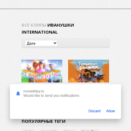
ВСЕ КЛИПЫ
ИВАНУШКИ
INTERNATIONAL
Иванушки International и Хабиб — Тучи круче
Иванушки International — Только для рыжих
novyeklipy.ru
2.65K
0
983
0
Would like to send you notifications
Discard
Allow
ПОПУЛЯРНЫЕ ТЕГИ