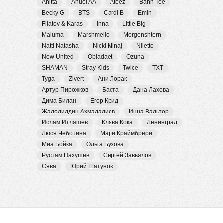
Anitta
Anuel AA
Ateez
Bahh Tee
Becky G
BTS
Cardi B
Emin
Filatov & Karas
Inna
Little Big
Maluma
Marshmello
Morgenshtern
Natti Natasha
Nicki Minaj
Niletto
Now United
Obladaet
Ozuna
SHAMAN
Stray Kids
Twice
TXT
Tyga
Zivert
Ани Лорак
Артур Пирожков
Баста
Дана Лахова
Дима Билан
Егор Крид
Жалолиддин Ахмадалиев
Инна Вальтер
Ислам Итляшев
Клава Кока
Ленинград
Люся Чеботина
Мари Краймбрери
Миа Бойка
Ольга Бузова
Рустам Нахушев
Сергей Завьялов
Сява
Юрий Шатунов