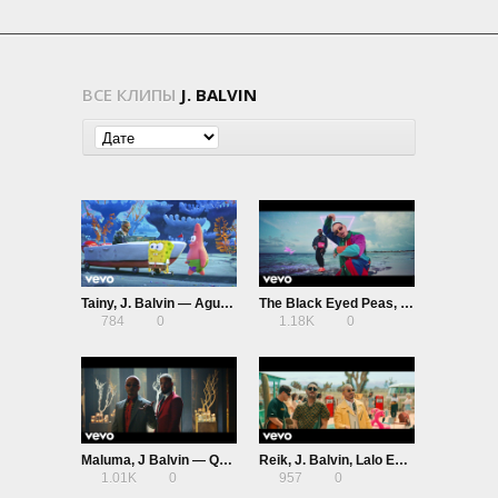
ВСЕ КЛИПЫ
J. BALVIN
Tainy, J. Balvin — Agua (OST Sponge On The Run)
The Black Eyed Peas, J Balvin — Ritmo (OST Bad Boys For Life)
784
0
1.18K
0
Maluma, J Balvin — Qué Pena
Reik, J. Balvin, Lalo Ebratt — Indeciso
1.01K
0
957
0