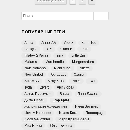
Страница 1 из 2
1
2
»
ПОПУЛЯРНЫЕ ТЕГИ
Anitta
Anuel AA
Ateez
Bahh Tee
Becky G
BTS
Cardi B
Emin
Filatov & Karas
Inna
Little Big
Maluma
Marshmello
Morgenshtern
Natti Natasha
Nicki Minaj
Niletto
Now United
Obladaet
Ozuna
SHAMAN
Stray Kids
Twice
TXT
Tyga
Zivert
Ани Лорак
Артур Пирожков
Баста
Дана Лахова
Дима Билан
Егор Крид
Жалолиддин Ахмадалиев
Инна Вальтер
Ислам Итляшев
Клава Кока
Ленинград
Люся Чеботина
Мари Краймбрери
Миа Бойка
Ольга Бузова