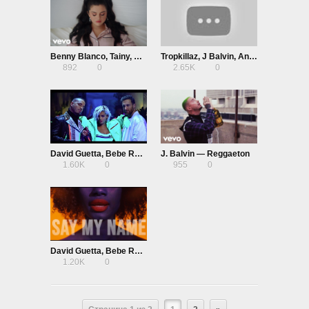
Benny Blanco, Tainy, Selena Gomez, J Balvin — I Can’t Get Enough
Tropkillaz, J Balvin, Anitta ft. MC Zaac — Bola Rebola
892
0
2.65K
0
David Guetta, Bebe Rexha & J Balvin — Say My Name
J. Balvin — Reggaeton
1.60K
0
955
0
David Guetta, Bebe Rexha & J. Balvin — Say My Name (Lyric Video)
1.20K
0