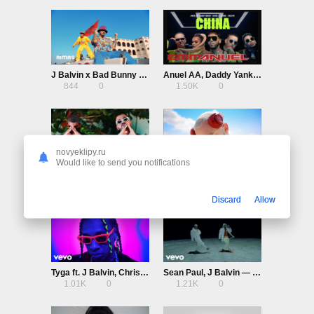
J Balvin x Bad Bunny — Yo Le Llego
Anuel AA, Daddy Yankee, Karol G, Ozuna & J Balvin — China
844
0
1.50K
0
novyeklipy.ru
Would like to send you notifications
J. Balvin, Bad Bunny — Que Pretendes
DJ Snake, J. Balvin, Tyga — Loco Contigo
914
0
1.81K
0
Discard
Allow
Tyga ft. J Balvin, Chris Brown — Haute
Sean Paul, J Balvin — Contra La Pared
1.01K
0
1.21K
0