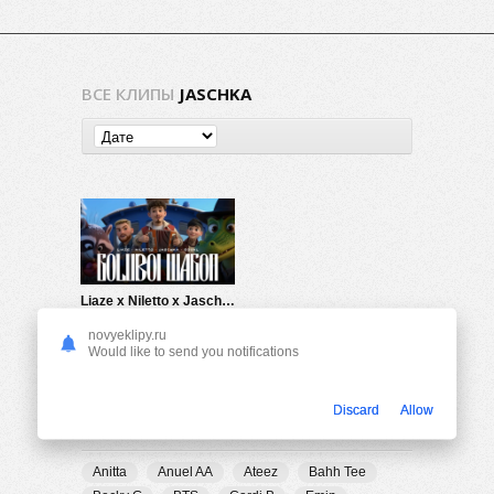
ВСЕ КЛИПЫ
JASCHKA
Liaze x Niletto x Jaschka x equal — Goluboi Wagon (Голубой вагон)
333
0
novyeklipy.ru
Would like to send you notifications
Discard
Allow
ПОПУЛЯРНЫЕ ТЕГИ
Anitta
Anuel AA
Ateez
Bahh Tee