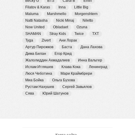
Becky G
BTS
Cardi B
Emin
Filatov & Karas
Inna
Little Big
Maluma
Marshmello
Morgenshtern
Natti Natasha
Nicki Minaj
Niletto
Now United
Obladaet
Ozuna
SHAMAN
Stray Kids
Twice
TXT
Tyga
Zivert
Ани Лорак
Артур Пирожков
Баста
Дана Лахова
Дима Билан
Егор Крид
Жалолиддин Ахмадалиев
Инна Вальтер
Ислам Итляшев
Клава Кока
Ленинград
Люся Чеботина
Мари Краймбрери
Миа Бойка
Ольга Бузова
Рустам Нахушев
Сергей Завьялов
Сява
Юрий Шатунов