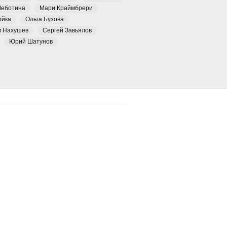
Чеботина
Мари Краймбрери
ойка
Ольга Бузова
м Нахушев
Сергей Завьялов
Юрий Шатунов