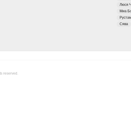
Люся 
Миа Б
Руста
Сява
ts reserved.