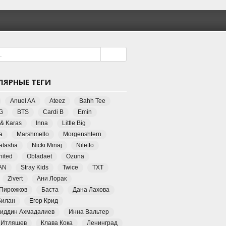
ЛЯРНЫЕ ТЕГИ
Anuel AA
Ateez
Bahh Tee
G
BTS
Cardi B
Emin
 & Karas
Inna
Little Big
a
Marshmello
Morgenshtern
Natasha
Nicki Minaj
Niletto
ited
Obladaet
Ozuna
AN
Stray Kids
Twice
TXT
Zivert
Ани Лорак
 Пирожков
Баста
Дана Лахова
Билан
Егор Крид
иддин Ахмадалиев
Инна Вальтер
 Итляшев
Клава Кока
Ленинград