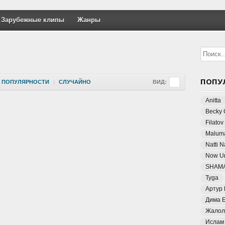
Зарубежные клипы
Жанры
ПОПУ
ПОПУЛЯРНОСТИ
|
СЛУЧАЙНО
ВИД:
Anitta
Becky 
Filatov
Malum
Natti 
Now Un
SHAM
Tyga
Артур
Дима 
Жалол
Ислам