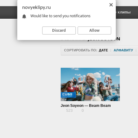
novyeklipy.ru
Новые клипы
Русские клипы
Would like to send you notifications
Discard
Allow
ВСЕ КЛИПЫ
JEON SOYEON
СОРТИРОВАТЬ ПО:
ДАТЕ
|
АЛФАВИТУ
|
Jeon Soyeon — Beam Beam
523
0