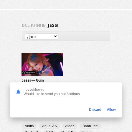
ВСЕ КЛИПЫ
JESSI
Jessi — Gum
553
0
novyeklipy.ru
Would like to send you notifications
Discard
Allow
ПОПУЛЯРНЫЕ ТЕГИ
Anitta
Anuel AA
Ateez
Bahh Tee