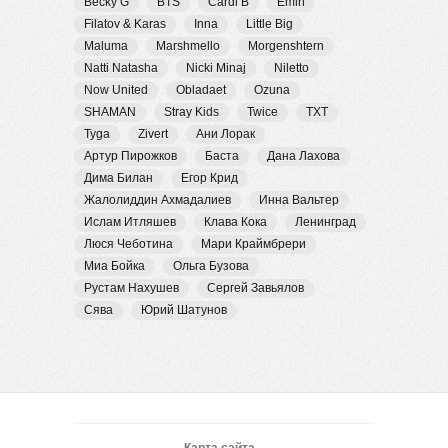
Becky G
BTS
Cardi B
Emin
Filatov & Karas
Inna
Little Big
Maluma
Marshmello
Morgenshtern
Natti Natasha
Nicki Minaj
Niletto
Now United
Obladaet
Ozuna
SHAMAN
Stray Kids
Twice
TXT
Tyga
Zivert
Ани Лорак
Артур Пирожков
Баста
Дана Лахова
Дима Билан
Егор Крид
Жалолиддин Ахмадалиев
Инна Вальтер
Ислам Итляшев
Клава Кока
Ленинград
Люся Чеботина
Мари Краймбрери
Миа Бойка
Ольга Бузова
Рустам Нахушев
Сергей Завьялов
Сява
Юрий Шатунов