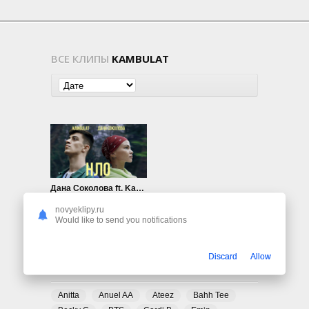
ВСЕ КЛИПЫ
KAMBULAT
Дана Соколова ft. Kambulat — НЛО
591
0
novyeklipy.ru
Would like to send you notifications
Discard
Allow
ПОПУЛЯРНЫЕ ТЕГИ
Anitta
Anuel AA
Ateez
Bahh Tee