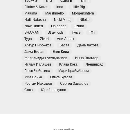
Becky G
BTS
Cardi B
Emin
Filatov & Karas
Inna
Little Big
Maluma
Marshmello
Morgenshtern
Natti Natasha
Nicki Minaj
Niletto
Now United
Obladaet
Ozuna
SHAMAN
Stray Kids
Twice
TXT
Tyga
Zivert
Ани Лорак
Артур Пирожков
Баста
Дана Лахова
Дима Билан
Егор Крид
Жалолиддин Ахмадалиев
Инна Вальтер
Ислам Итляшев
Клава Кока
Ленинград
Люся Чеботина
Мари Краймбрери
Миа Бойка
Ольга Бузова
Рустам Нахушев
Сергей Завьялов
Сява
Юрий Шатунов