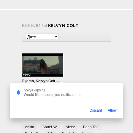
ВСЕ КЛИПЫ
KELVYN COLT
Tujamo, Kelvyn Colt — Taking You Home
475
0
novyeklipy.ru
Would like to send you notifications
Discard
Allow
ПОПУЛЯРНЫЕ ТЕГИ
Anitta
Anuel AA
Ateez
Bahh Tee