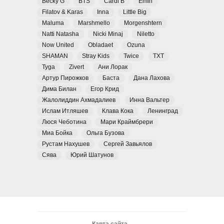
Becky G
BTS
Cardi B
Emin
Filatov & Karas
Inna
Little Big
Maluma
Marshmello
Morgenshtern
Natti Natasha
Nicki Minaj
Niletto
Now United
Obladaet
Ozuna
SHAMAN
Stray Kids
Twice
TXT
Tyga
Zivert
Ани Лорак
Артур Пирожков
Баста
Дана Лахова
Дима Билан
Егор Крид
Жалолиддин Ахмадалиев
Инна Вальтер
Ислам Итляшев
Клава Кока
Ленинград
Люся Чеботина
Мари Краймбрери
Миа Бойка
Ольга Бузова
Рустам Нахушев
Сергей Завьялов
Сява
Юрий Шатунов