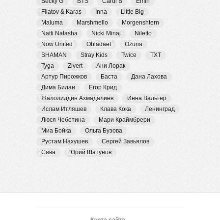
Becky G
BTS
Cardi B
Emin
Filatov & Karas
Inna
Little Big
Maluma
Marshmello
Morgenshtern
Natti Natasha
Nicki Minaj
Niletto
Now United
Obladaet
Ozuna
SHAMAN
Stray Kids
Twice
TXT
Tyga
Zivert
Ани Лорак
Артур Пирожков
Баста
Дана Лахова
Дима Билан
Егор Крид
Жалолиддин Ахмадалиев
Инна Вальтер
Ислам Итляшев
Клава Кока
Ленинград
Люся Чеботина
Мари Краймбрери
Миа Бойка
Ольга Бузова
Рустам Нахушев
Сергей Завьялов
Сява
Юрий Шатунов