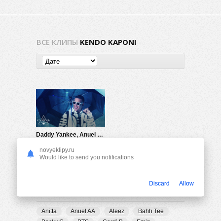
ВСЕ КЛИПЫ
KENDO KAPONI
Daddy Yankee, Anuel AA & Kendo Kaponi — Don Don
802
0
novyeklipy.ru
Would like to send you notifications
Discard
Allow
ПОПУЛЯРНЫЕ ТЕГИ
Anitta
Anuel AA
Ateez
Bahh Tee