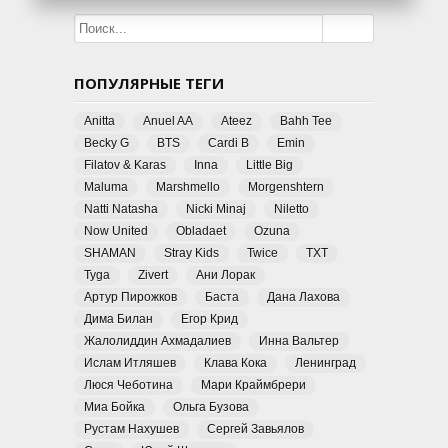
ПОПУЛЯРНЫЕ ТЕГИ
Anitta
Anuel AA
Ateez
Bahh Tee
Becky G
BTS
Cardi B
Emin
Filatov & Karas
Inna
Little Big
Maluma
Marshmello
Morgenshtern
Natti Natasha
Nicki Minaj
Niletto
Now United
Obladaet
Ozuna
SHAMAN
Stray Kids
Twice
TXT
Tyga
Zivert
Ани Лорак
Артур Пирожков
Баста
Дана Лахова
Дима Билан
Егор Крид
Жалолиддин Ахмадалиев
Инна Вальтер
Ислам Итляшев
Клава Кока
Ленинград
Люся Чеботина
Мари Краймбрери
Миа Бойка
Ольга Бузова
Рустам Нахушев
Сергей Завьялов