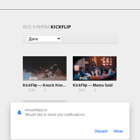
ВСЕ КЛИПЫ
KICKFLIP
KickFlip — Knock Knock
KickFlip — Mama Said
536
0
509
0
novyeklipy.ru
Would like to send you notifications
KickFlip — Umm Great
Discard
Allow
470
0