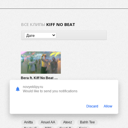
ВСЕ КЛИПЫ
KIFF NO BEAT
Bera ft. Kiff No Beat — Ne Change Rien
785
0
novyeklipy.ru
Would like to send you notifications
Discard
Allow
ПОПУЛЯРНЫЕ ТЕГИ
Anitta
Anuel AA
Ateez
Bahh Tee