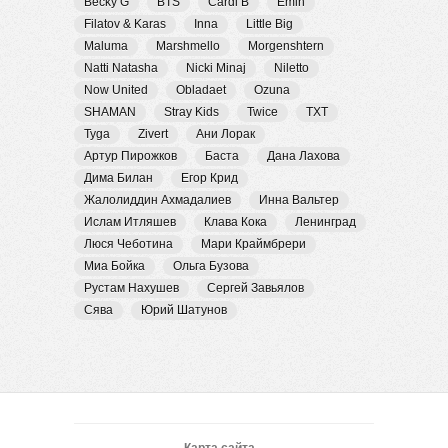
Becky G
BTS
Cardi B
Emin
Filatov & Karas
Inna
Little Big
Maluma
Marshmello
Morgenshtern
Natti Natasha
Nicki Minaj
Niletto
Now United
Obladaet
Ozuna
SHAMAN
Stray Kids
Twice
TXT
Tyga
Zivert
Ани Лорак
Артур Пирожков
Баста
Дана Лахова
Дима Билан
Егор Крид
Жалолиддин Ахмадалиев
Инна Вальтер
Ислам Итляшев
Клава Кока
Ленинград
Люся Чеботина
Мари Краймбрери
Миа Бойка
Ольга Бузова
Рустам Нахушев
Сергей Завьялов
Сява
Юрий Шатунов