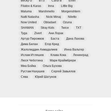
Becky G
BTS
Cardi B
Emin
Filatov & Karas
Inna
Little Big
Maluma
Marshmello
Morgenshtern
Natti Natasha
Nicki Minaj
Niletto
Now United
Obladaet
Ozuna
SHAMAN
Stray Kids
Twice
TXT
Tyga
Zivert
Ани Лорак
Артур Пирожков
Баста
Дана Лахова
Дима Билан
Егор Крид
Жалолиддин Ахмадалиев
Инна Вальтер
Ислам Итляшев
Клава Кока
Ленинград
Люся Чеботина
Мари Краймбрери
Миа Бойка
Ольга Бузова
Рустам Нахушев
Сергей Завьялов
Сява
Юрий Шатунов