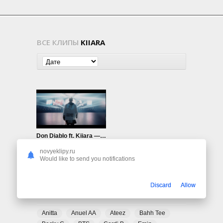
ВСЕ КЛИПЫ
KIIARA
Don Diablo ft. Kiiara — You’re Not Alone
771
0
novyeklipy.ru
Would like to send you notifications
Discard
Allow
ПОПУЛЯРНЫЕ ТЕГИ
Anitta
Anuel AA
Ateez
Bahh Tee