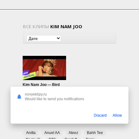
ВСЕ КЛИПЫ
KIM NAM JOO
Kim Nam Joo — Bird
414
0
novyeklipy.ru
Would like to send you notifications
Discard
Allow
ПОПУЛЯРНЫЕ ТЕГИ
Anitta
Anuel AA
Ateez
Bahh Tee