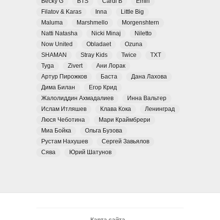
Becky G
BTS
Cardi B
Emin
Filatov & Karas
Inna
Little Big
Maluma
Marshmello
Morgenshtern
Natti Natasha
Nicki Minaj
Niletto
Now United
Obladaet
Ozuna
SHAMAN
Stray Kids
Twice
TXT
Tyga
Zivert
Ани Лорак
Артур Пирожков
Баста
Дана Лахова
Дима Билан
Егор Крид
Жалолиддин Ахмадалиев
Инна Вальтер
Ислам Итляшев
Клава Кока
Ленинград
Люся Чеботина
Мари Краймбрери
Миа Бойка
Ольга Бузова
Рустам Нахушев
Сергей Завьялов
Сява
Юрий Шатунов