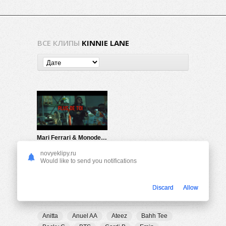
ВСЕ КЛИПЫ
KINNIE LANE
Mari Ferrari & Monodepth ft. Kinnie Lane — Plus De Toi
1.14K
0
novyeklipy.ru
Would like to send you notifications
Discard
Allow
ПОПУЛЯРНЫЕ ТЕГИ
Anitta
Anuel AA
Ateez
Bahh Tee