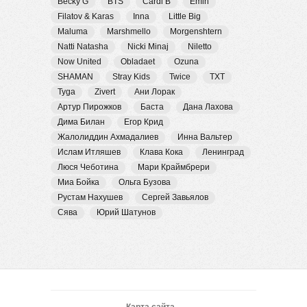
Becky G
BTS
Cardi B
Emin
Filatov & Karas
Inna
Little Big
Maluma
Marshmello
Morgenshtern
Natti Natasha
Nicki Minaj
Niletto
Now United
Obladaet
Ozuna
SHAMAN
Stray Kids
Twice
TXT
Tyga
Zivert
Ани Лорак
Артур Пирожков
Баста
Дана Лахова
Дима Билан
Егор Крид
Жалолиддин Ахмадалиев
Инна Вальтер
Ислам Итляшев
Клава Кока
Ленинград
Люся Чеботина
Мари Краймбрери
Миа Бойка
Ольга Бузова
Рустам Нахушев
Сергей Завьялов
Сява
Юрий Шатунов