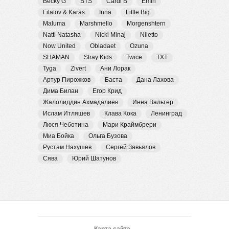
Becky G
BTS
Cardi B
Emin
Filatov & Karas
Inna
Little Big
Maluma
Marshmello
Morgenshtern
Natti Natasha
Nicki Minaj
Niletto
Now United
Obladaet
Ozuna
SHAMAN
Stray Kids
Twice
TXT
Tyga
Zivert
Ани Лорак
Артур Пирожков
Баста
Дана Лахова
Дима Билан
Егор Крид
Жалолиддин Ахмадалиев
Инна Вальтер
Ислам Итляшев
Клава Кока
Ленинград
Люся Чеботина
Мари Краймбрери
Миа Бойка
Ольга Бузова
Рустам Нахушев
Сергей Завьялов
Сява
Юрий Шатунов