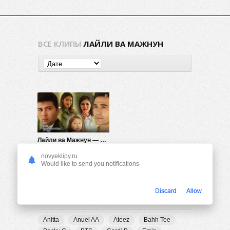
ВСЕ КЛИПЫ
ЛАЙЛИ ВА МАЖНУН
Лайли ва Мажнун — Бевафо
1.40K
0
novyeklipy.ru
Would like to send you notifications
Discard
Allow
ПОПУЛЯРНЫЕ ТЕГИ
Anitta
Anuel AA
Ateez
Bahh Tee