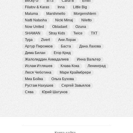
Becky G
BTS
Cardi B
Emin
Filatov & Karas
Inna
Little Big
Maluma
Marshmello
Morgenshtern
Natti Natasha
Nicki Minaj
Niletto
Now United
Obladaet
Ozuna
SHAMAN
Stray Kids
Twice
TXT
Tyga
Zivert
Ани Лорак
Артур Пирожков
Баста
Дана Лахова
Дима Билан
Егор Крид
Жалолиддин Ахмадалиев
Инна Вальтер
Ислам Итляшев
Клава Кока
Ленинград
Люся Чеботина
Мари Краймбрери
Миа Бойка
Ольга Бузова
Рустам Нахушев
Сергей Завьялов
Сява
Юрий Шатунов