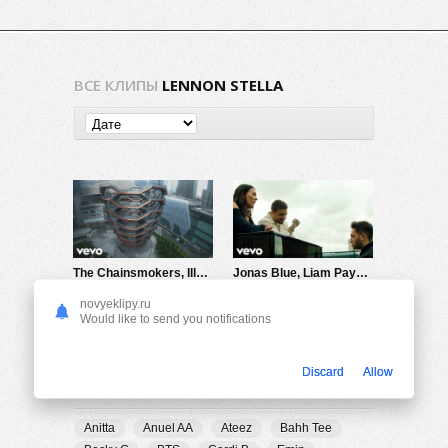
ВСЕ КЛИПЫ
LENNON STELLA
The Chainsmokers, Illenium ft. Lennon Stella — Takeaway
Jonas Blue, Liam Payne, Lennon Stella — Polaroid
650
0
981
0
novyeklipy.ru
Would like to send you notifications
Discard
Allow
ПОПУЛЯРНЫЕ ТЕГИ
Anitta
Anuel AA
Ateez
Bahh Tee