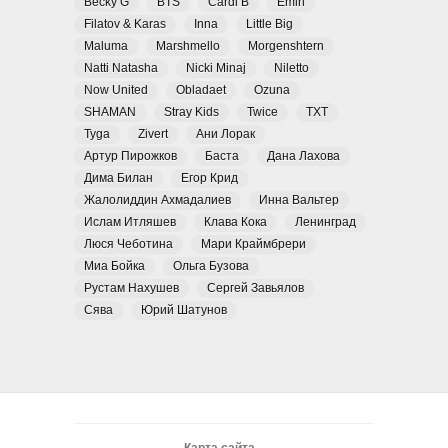
Becky G
BTS
Cardi B
Emin
Filatov & Karas
Inna
Little Big
Maluma
Marshmello
Morgenshtern
Natti Natasha
Nicki Minaj
Niletto
Now United
Obladaet
Ozuna
SHAMAN
Stray Kids
Twice
TXT
Tyga
Zivert
Ани Лорак
Артур Пирожков
Баста
Дана Лахова
Дима Билан
Егор Крид
Жалолиддин Ахмадалиев
Инна Вальтер
Ислам Итляшев
Клава Кока
Ленинград
Люся Чеботина
Мари Краймбрери
Миа Бойка
Ольга Бузова
Рустам Нахушев
Сергей Завьялов
Сява
Юрий Шатунов