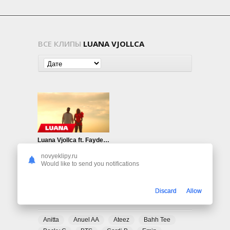
ВСЕ КЛИПЫ
LUANA VJOLLCA
Luana Vjollca ft. Faydee — Yalla Habibi
1.08K
0
novyeklipy.ru
Would like to send you notifications
Discard
Allow
ПОПУЛЯРНЫЕ ТЕГИ
Anitta
Anuel AA
Ateez
Bahh Tee