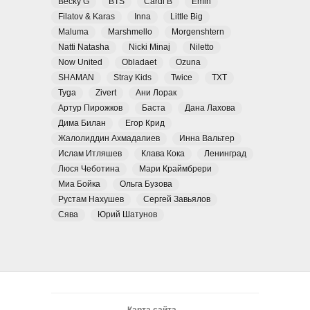
Becky G
BTS
Cardi B
Emin
Filatov & Karas
Inna
Little Big
Maluma
Marshmello
Morgenshtern
Natti Natasha
Nicki Minaj
Niletto
Now United
Obladaet
Ozuna
SHAMAN
Stray Kids
Twice
TXT
Tyga
Zivert
Ани Лорак
Артур Пирожков
Баста
Дана Лахова
Дима Билан
Егор Крид
Жалолиддин Ахмадалиев
Инна Вальтер
Ислам Итляшев
Клава Кока
Ленинград
Люся Чеботина
Мари Краймбрери
Миа Бойка
Ольга Бузова
Рустам Нахушев
Сергей Завьялов
Сява
Юрий Шатунов