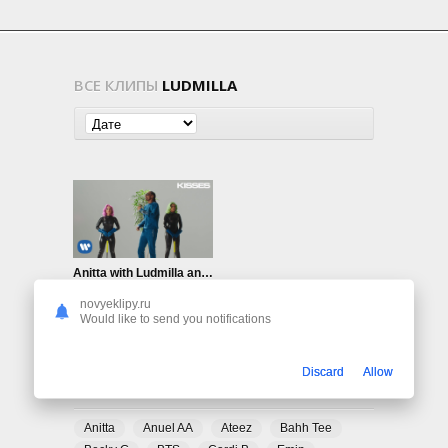
ВСЕ КЛИПЫ
LUDMILLA
Anitta with Ludmilla and Snoop Dogg ft. Papatinho — Onda Diferente
943
0
novyeklipy.ru
Would like to send you notifications
Discard
Allow
ПОПУЛЯРНЫЕ ТЕГИ
Anitta
Anuel AA
Ateez
Bahh Tee