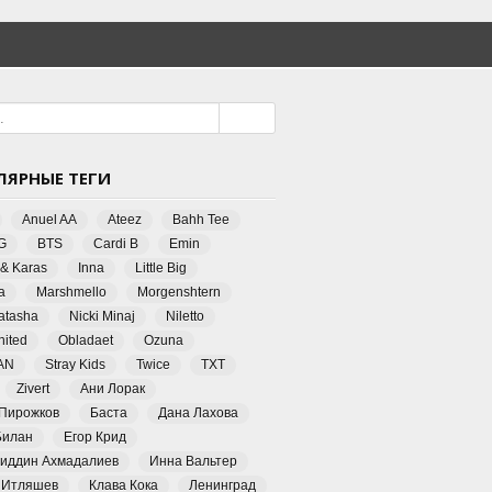
ЛЯРНЫЕ ТЕГИ
Anuel AA
Ateez
Bahh Tee
G
BTS
Cardi B
Emin
 & Karas
Inna
Little Big
a
Marshmello
Morgenshtern
Natasha
Nicki Minaj
Niletto
ited
Obladaet
Ozuna
AN
Stray Kids
Twice
TXT
Zivert
Ани Лорак
 Пирожков
Баста
Дана Лахова
Билан
Егор Крид
иддин Ахмадалиев
Инна Вальтер
 Итляшев
Клава Кока
Ленинград