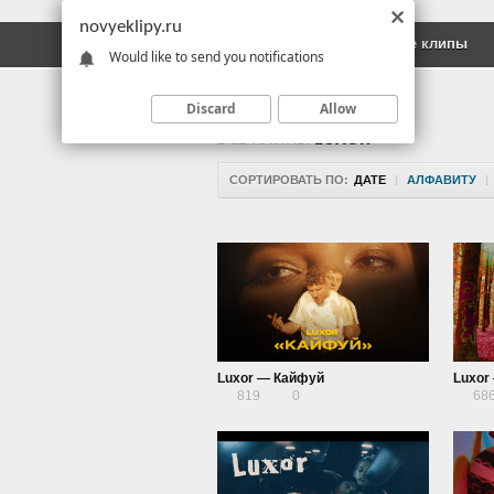
novyeklipy.ru
Новые клипы
Русские клипы
Would like to send you notifications
Discard
Allow
ВСЕ КЛИПЫ
LUXOR
СОРТИРОВАТЬ ПО:
ДАТЕ
|
АЛФАВИТУ
|
Luxor — Кайфуй
Luxor
819
0
68