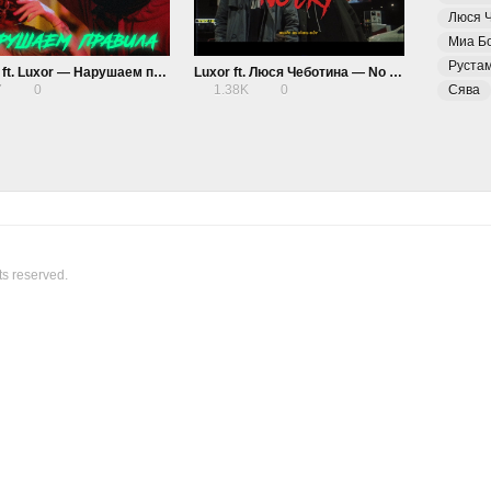
Люся 
Миа Б
Руста
Ханна ft. Luxor — Нарушаем правила
Luxor ft. Люся Чеботина — No Cry
7
0
1.38K
0
Сява
ts reserved.