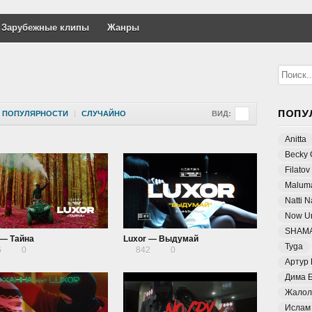
Зарубежные клипы
Жанры
ПОПУ
ПОПУЛЯРНОСТИ
|
СЛУЧАЙНО
ВИД:
Anitta
Becky 
Filatov
Malum
Natti 
Now Un
SHAM
 — Тайна
Luxor — Выдумай
Tyga
6
0
842
0
Артур
Дима 
Жалол
Ислам