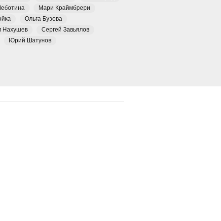
Чеботина
Мари Краймбрери
ойка
Ольга Бузова
м Нахушев
Сергей Завьялов
Юрий Шатунов