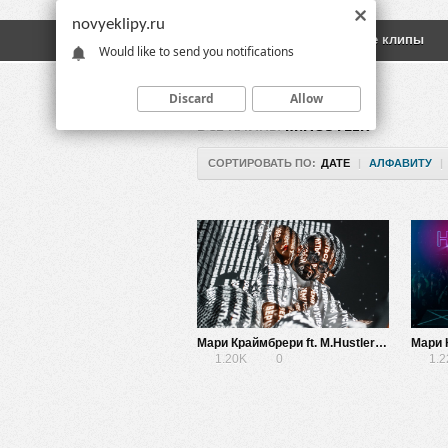
novyeklipy.ru
Новые клипы
Русские клипы
Would like to send you notifications
Discard
Allow
ВСЕ КЛИПЫ
M.HUSTLER
СОРТИРОВАТЬ ПО:
ДАТЕ
|
АЛФАВИТУ
|
Мари Краймбрери ft. M.Hustler — Успей вернуться
1.20K
0
1.