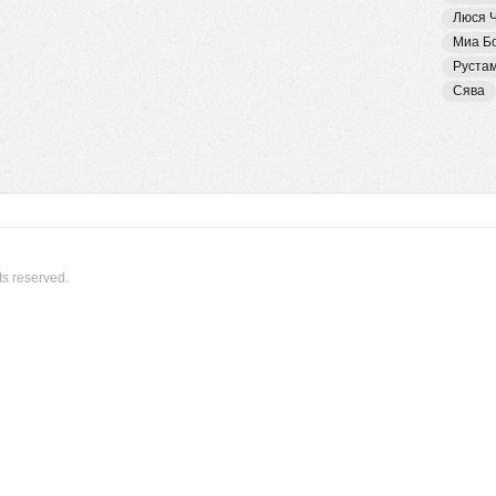
Люся 
Миа Б
Руста
Сява
ts reserved.