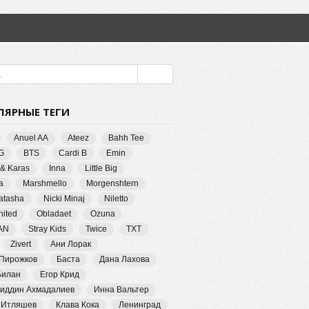
ЛЯРНЫЕ ТЕГИ
Anuel AA
Ateez
Bahh Tee
G
BTS
Cardi B
Emin
 & Karas
Inna
Little Big
a
Marshmello
Morgenshtern
Natasha
Nicki Minaj
Niletto
ited
Obladaet
Ozuna
AN
Stray Kids
Twice
TXT
Zivert
Ани Лорак
 Пирожков
Баста
Дана Лахова
Билан
Егор Крид
иддин Ахмадалиев
Инна Вальтер
 Итляшев
Клава Кока
Ленинград