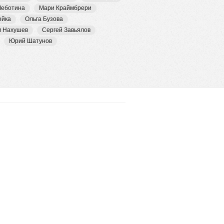
Чеботина
Мари Краймбрери
ойка
Ольга Бузова
м Нахушев
Сергей Завьялов
Юрий Шатунов