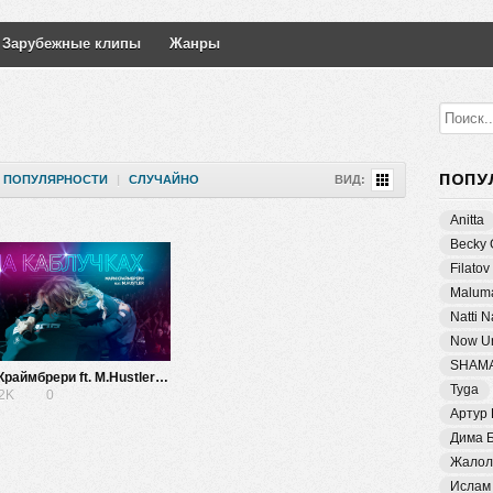
Зарубежные клипы
Жанры
ПОПУ
ПОПУЛЯРНОСТИ
|
СЛУЧАЙНО
ВИД:
Anitta
Becky 
Filatov
Malum
Natti 
Now Un
SHAM
Мари Краймбрери ft. M.Hustler — На каблучках
Tyga
22K
0
Артур
Дима 
Жалол
Ислам