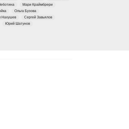
Чеботина
Мари Краймбрери
ойка
Ольга Бузова
м Нахушев
Сергей Завьялов
Юрий Шатунов