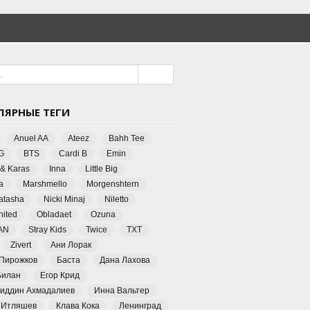
ЛЯРНЫЕ ТЕГИ
Anuel AA
Ateez
Bahh Tee
G
BTS
Cardi B
Emin
 & Karas
Inna
Little Big
a
Marshmello
Morgenshtern
Natasha
Nicki Minaj
Niletto
ited
Obladaet
Ozuna
AN
Stray Kids
Twice
TXT
Zivert
Ани Лорак
 Пирожков
Баста
Дана Лахова
Билан
Егор Крид
иддин Ахмадалиев
Инна Вальтер
 Итляшев
Клава Кока
Ленинград