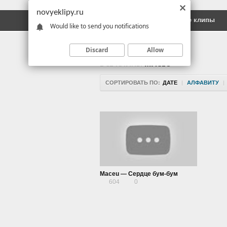
novyeklipy.ru
Новые клипы
Русские клипы
Would like to send you notifications
Discard
Allow
ВСЕ КЛИПЫ
MACEU
СОРТИРОВАТЬ ПО:
ДАТЕ
|
АЛФАВИТУ
|
Maceu — Сердце бум-бум
604
0