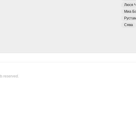
Люся 
Миа Б
Руста
Сява
ts reserved.