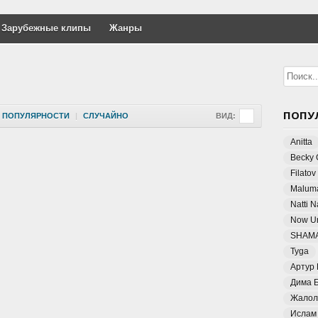
Зарубежные клипы
Жанры
ПОПУ
ПОПУЛЯРНОСТИ
|
СЛУЧАЙНО
ВИД:
Anitta
Becky 
Filatov
Malum
Natti 
Now Un
SHAM
Tyga
Артур
Дима 
Жалол
Ислам