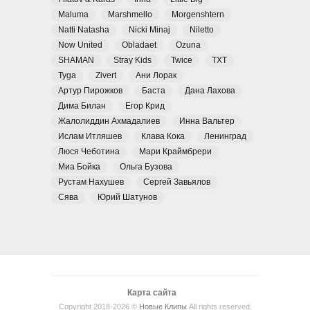
Maluma
Marshmello
Morgenshtern
Natti Natasha
Nicki Minaj
Niletto
Now United
Obladaet
Ozuna
SHAMAN
Stray Kids
Twice
TXT
Tyga
Zivert
Ани Лорак
Артур Пирожков
Баста
Дана Лахова
Дима Билан
Егор Крид
Жалолиддин Ахмадалиев
Инна Вальтер
Ислам Итляшев
Клава Кока
Ленинград
Люся Чеботина
Мари Краймбрери
Миа Бойка
Ольга Бузова
Рустам Нахушев
Сергей Завьялов
Сява
Юрий Шатунов
Карта сайта
Copyright 2018-2026 ©
Новые Клипы
All rights reserved.