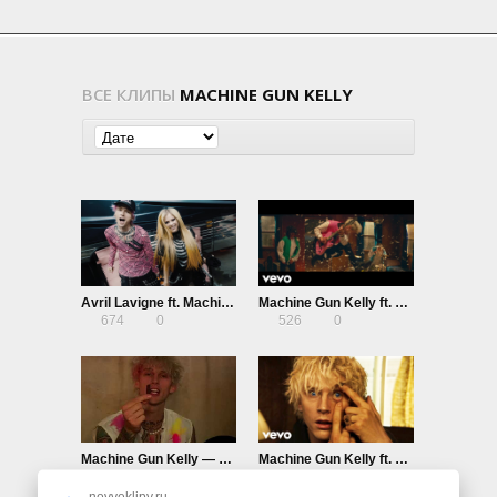
ВСЕ КЛИПЫ
MACHINE GUN KELLY
Avril Lavigne ft. Machine Gun Kelly — Bois Lie
Machine Gun Kelly ft. Kellin Quinn — Love Race
674
0
526
0
Machine Gun Kelly — Drunk Face
Machine Gun Kelly ft. Halsey — Forget Me Too
562
0
604
0
novyeklipy.ru