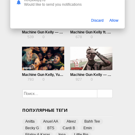
Would like to send you notifications
Discard
Allow
Machine Gun Kelly — Concert For Aliens
Machine Gun Kelly ft. Naomi Wild — Glass House
539
0
678
0
Machine Gun Kelly, Yungblud, Travis Barker — I Think I’m Okay
Machine Gun Kelly — Rap Devil (Eminem Diss)
793
0
927
0
ПОПУЛЯРНЫЕ ТЕГИ
Anitta
Anuel AA
Ateez
Bahh Tee
Becky G
BTS
Cardi B
Emin
Filatov & Karas
Inna
Little Big