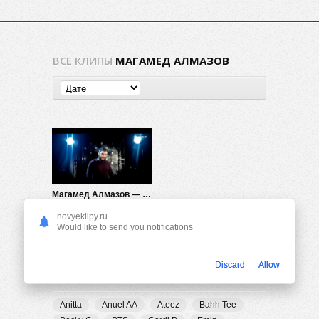
ВСЕ КЛИПЫ
МАГАМЕД АЛМАЗОВ
Магамед Алмазов — Ну и пусть
435
0
novyeklipy.ru
Would like to send you notifications
Discard
Allow
ПОПУЛЯРНЫЕ ТЕГИ
Anitta
Anuel AA
Ateez
Bahh Tee