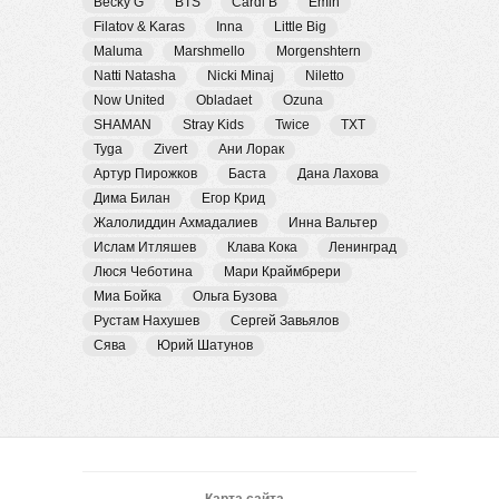
Becky G
BTS
Cardi B
Emin
Filatov & Karas
Inna
Little Big
Maluma
Marshmello
Morgenshtern
Natti Natasha
Nicki Minaj
Niletto
Now United
Obladaet
Ozuna
SHAMAN
Stray Kids
Twice
TXT
Tyga
Zivert
Ани Лорак
Артур Пирожков
Баста
Дана Лахова
Дима Билан
Егор Крид
Жалолиддин Ахмадалиев
Инна Вальтер
Ислам Итляшев
Клава Кока
Ленинград
Люся Чеботина
Мари Краймбрери
Миа Бойка
Ольга Бузова
Рустам Нахушев
Сергей Завьялов
Сява
Юрий Шатунов