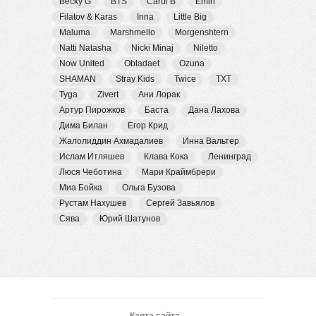
Becky G
BTS
Cardi B
Emin
Filatov & Karas
Inna
Little Big
Maluma
Marshmello
Morgenshtern
Natti Natasha
Nicki Minaj
Niletto
Now United
Obladaet
Ozuna
SHAMAN
Stray Kids
Twice
TXT
Tyga
Zivert
Ани Лорак
Артур Пирожков
Баста
Дана Лахова
Дима Билан
Егор Крид
Жалолиддин Ахмадалиев
Инна Вальтер
Ислам Итляшев
Клава Кока
Ленинград
Люся Чеботина
Мари Краймбрери
Миа Бойка
Ольга Бузова
Рустам Нахушев
Сергей Завьялов
Сява
Юрий Шатунов