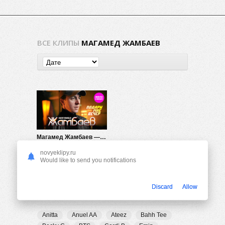
ВСЕ КЛИПЫ
МАГАМЕД ЖАМБАЕВ
Магамед Жамбаев — Подари мне вечер
186
0
novyeklipy.ru
Would like to send you notifications
Discard
Allow
ПОПУЛЯРНЫЕ ТЕГИ
Anitta
Anuel AA
Ateez
Bahh Tee