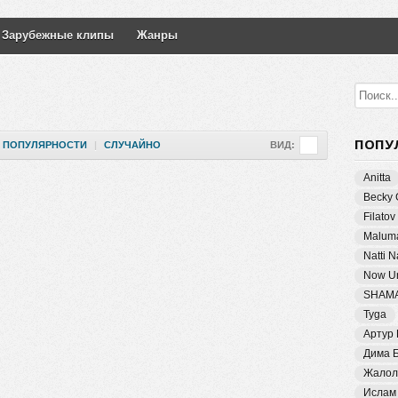
Зарубежные клипы
Жанры
ПОПУ
ПОПУЛЯРНОСТИ
|
СЛУЧАЙНО
ВИД:
Anitta
Becky 
Filatov
Malum
Natti 
Now Un
SHAM
Tyga
Артур
Дима 
Жалол
Ислам