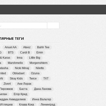
ЛЯРНЫЕ ТЕГИ
Anuel AA
Ateez
Bahh Tee
G
BTS
Cardi B
Emin
 & Karas
Inna
Little Big
a
Marshmello
Morgenshtern
Natasha
Nicki Minaj
Niletto
ited
Obladaet
Ozuna
AN
Stray Kids
Twice
TXT
Zivert
Ани Лорак
 Пирожков
Баста
Дана Лахова
Билан
Егор Крид
иддин Ахмадалиев
Инна Вальтер
 Итляшев
Клава Кока
Ленинград