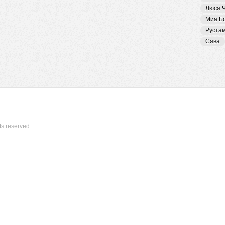
Люся 
Миа Б
Руста
Сява
ts reserved.