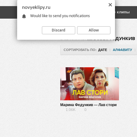
novyeklipy.ru
Новые клипы
Русские клипы
Would like to send you notifications
Discard
Allow
ВСЕ КЛИПЫ
МАРИНА ФЕДУНКИВ
СОРТИРОВАТЬ ПО:
ДАТЕ
|
АЛФАВИТУ
|
Марина Федункив — Лав стори
1.06K
0