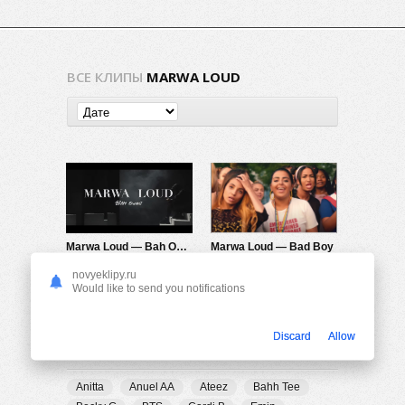
ВСЕ КЛИПЫ
MARWA LOUD
Marwa Loud — Bah Ouais
Marwa Loud — Bad Boy
764
0
5.65K
0
novyeklipy.ru
Would like to send you notifications
Discard
Allow
ПОПУЛЯРНЫЕ ТЕГИ
Anitta
Anuel AA
Ateez
Bahh Tee