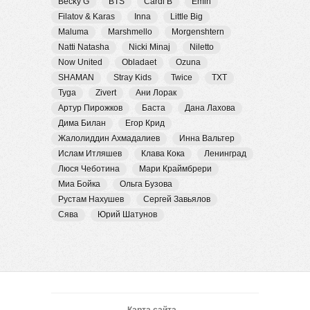
Becky G
BTS
Cardi B
Emin
Filatov & Karas
Inna
Little Big
Maluma
Marshmello
Morgenshtern
Natti Natasha
Nicki Minaj
Niletto
Now United
Obladaet
Ozuna
SHAMAN
Stray Kids
Twice
TXT
Tyga
Zivert
Ани Лорак
Артур Пирожков
Баста
Дана Лахова
Дима Билан
Егор Крид
Жалолиддин Ахмадалиев
Инна Вальтер
Ислам Итляшев
Клава Кока
Ленинград
Люся Чеботина
Мари Краймбрери
Миа Бойка
Ольга Бузова
Рустам Нахушев
Сергей Завьялов
Сява
Юрий Шатунов