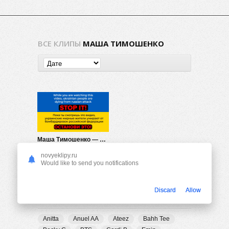
ВСЕ КЛИПЫ
МАША ТИМОШЕНКО
Маша Тимошенко — Ты все сказал
509
0
novyeklipy.ru
Would like to send you notifications
Discard
Allow
ПОПУЛЯРНЫЕ ТЕГИ
Anitta
Anuel AA
Ateez
Bahh Tee