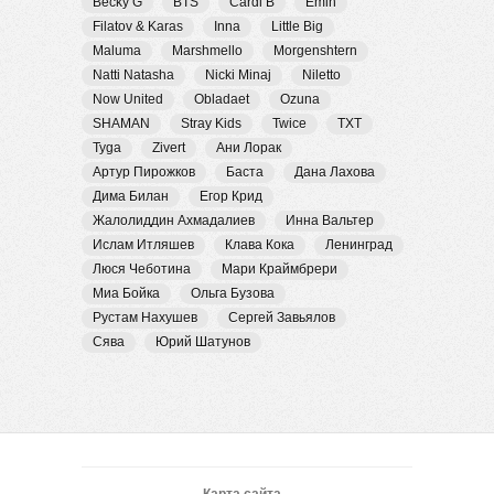
Becky G
BTS
Cardi B
Emin
Filatov & Karas
Inna
Little Big
Maluma
Marshmello
Morgenshtern
Natti Natasha
Nicki Minaj
Niletto
Now United
Obladaet
Ozuna
SHAMAN
Stray Kids
Twice
TXT
Tyga
Zivert
Ани Лорак
Артур Пирожков
Баста
Дана Лахова
Дима Билан
Егор Крид
Жалолиддин Ахмадалиев
Инна Вальтер
Ислам Итляшев
Клава Кока
Ленинград
Люся Чеботина
Мари Краймбрери
Миа Бойка
Ольга Бузова
Рустам Нахушев
Сергей Завьялов
Сява
Юрий Шатунов