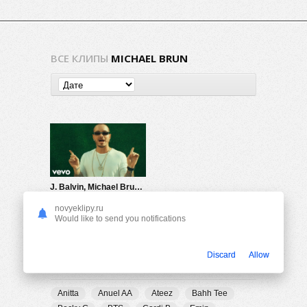
ВСЕ КЛИПЫ
MICHAEL BRUN
J. Balvin, Michael Brun — Positivo
1.10K
0
novyeklipy.ru
Would like to send you notifications
Discard
Allow
ПОПУЛЯРНЫЕ ТЕГИ
Anitta
Anuel AA
Ateez
Bahh Tee