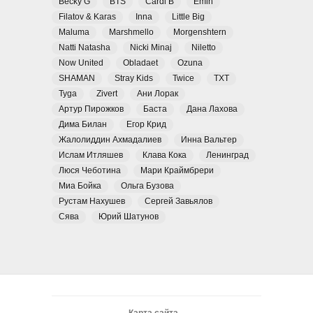
Becky G
BTS
Cardi B
Emin
Filatov & Karas
Inna
Little Big
Maluma
Marshmello
Morgenshtern
Natti Natasha
Nicki Minaj
Niletto
Now United
Obladaet
Ozuna
SHAMAN
Stray Kids
Twice
TXT
Tyga
Zivert
Ани Лорак
Артур Пирожков
Баста
Дана Лахова
Дима Билан
Егор Крид
Жалолиддин Ахмадалиев
Инна Вальтер
Ислам Итляшев
Клава Кока
Ленинград
Люся Чеботина
Мари Краймбрери
Миа Бойка
Ольга Бузова
Рустам Нахушев
Сергей Завьялов
Сява
Юрий Шатунов