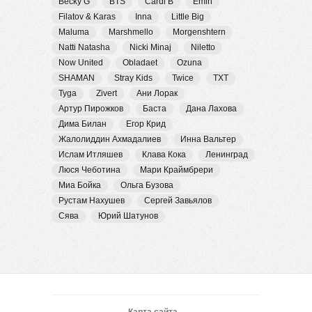
Becky G
BTS
Cardi B
Emin
Filatov & Karas
Inna
Little Big
Maluma
Marshmello
Morgenshtern
Natti Natasha
Nicki Minaj
Niletto
Now United
Obladaet
Ozuna
SHAMAN
Stray Kids
Twice
TXT
Tyga
Zivert
Ани Лорак
Артур Пирожков
Баста
Дана Лахова
Дима Билан
Егор Крид
Жалолиддин Ахмадалиев
Инна Вальтер
Ислам Итляшев
Клава Кока
Ленинград
Люся Чеботина
Мари Краймбрери
Миа Бойка
Ольга Бузова
Рустам Нахушев
Сергей Завьялов
Сява
Юрий Шатунов