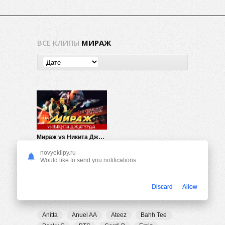
ВСЕ КЛИПЫ
МИРАЖ
Мираж vs Никита Джигурда — Не поможет эта ночь
835
0
novyeklipy.ru
Would like to send you notifications
Discard
Allow
ПОПУЛЯРНЫЕ ТЕГИ
Anitta
Anuel AA
Ateez
Bahh Tee