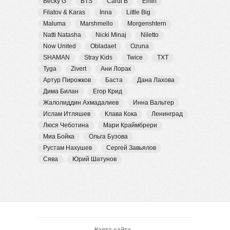
Becky G
BTS
Cardi B
Emin
Filatov & Karas
Inna
Little Big
Maluma
Marshmello
Morgenshtern
Natti Natasha
Nicki Minaj
Niletto
Now United
Obladaet
Ozuna
SHAMAN
Stray Kids
Twice
TXT
Tyga
Zivert
Ани Лорак
Артур Пирожков
Баста
Дана Лахова
Дима Билан
Егор Крид
Жалолиддин Ахмадалиев
Инна Вальтер
Ислам Итляшев
Клава Кока
Ленинград
Люся Чеботина
Мари Краймбрери
Миа Бойка
Ольга Бузова
Рустам Нахушев
Сергей Завьялов
Сява
Юрий Шатунов