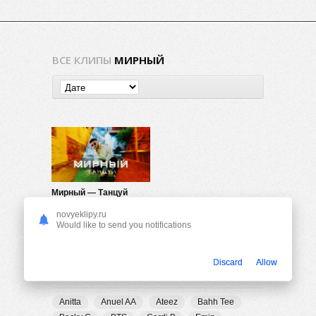
ВСЕ КЛИПЫ
МИРНЫЙ
Мирный — Танцуй
633
0
novyeklipy.ru
Would like to send you notifications
Discard
Allow
ПОПУЛЯРНЫЕ ТЕГИ
Anitta
Anuel AA
Ateez
Bahh Tee