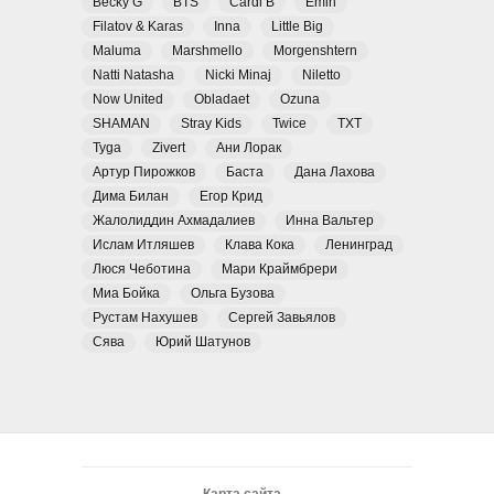
Becky G
BTS
Cardi B
Emin
Filatov & Karas
Inna
Little Big
Maluma
Marshmello
Morgenshtern
Natti Natasha
Nicki Minaj
Niletto
Now United
Obladaet
Ozuna
SHAMAN
Stray Kids
Twice
TXT
Tyga
Zivert
Ани Лорак
Артур Пирожков
Баста
Дана Лахова
Дима Билан
Егор Крид
Жалолиддин Ахмадалиев
Инна Вальтер
Ислам Итляшев
Клава Кока
Ленинград
Люся Чеботина
Мари Краймбрери
Миа Бойка
Ольга Бузова
Рустам Нахушев
Сергей Завьялов
Сява
Юрий Шатунов