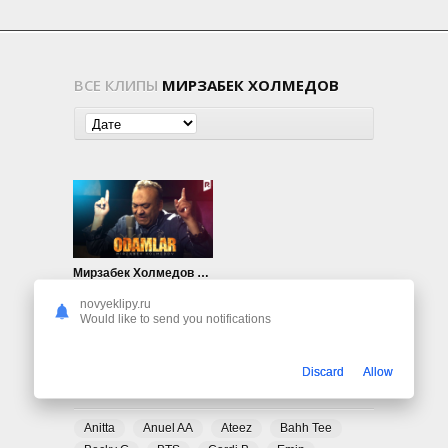
ВСЕ КЛИПЫ
МИРЗАБЕК ХОЛМЕДОВ
Мирзабек Холмедов — Одамлар
5.05K
0
novyeklipy.ru
Would like to send you notifications
Discard
Allow
ПОПУЛЯРНЫЕ ТЕГИ
Anitta
Anuel AA
Ateez
Bahh Tee