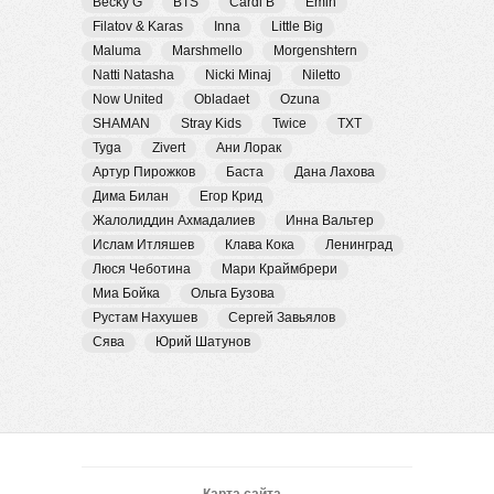
Becky G
BTS
Cardi B
Emin
Filatov & Karas
Inna
Little Big
Maluma
Marshmello
Morgenshtern
Natti Natasha
Nicki Minaj
Niletto
Now United
Obladaet
Ozuna
SHAMAN
Stray Kids
Twice
TXT
Tyga
Zivert
Ани Лорак
Артур Пирожков
Баста
Дана Лахова
Дима Билан
Егор Крид
Жалолиддин Ахмадалиев
Инна Вальтер
Ислам Итляшев
Клава Кока
Ленинград
Люся Чеботина
Мари Краймбрери
Миа Бойка
Ольга Бузова
Рустам Нахушев
Сергей Завьялов
Сява
Юрий Шатунов