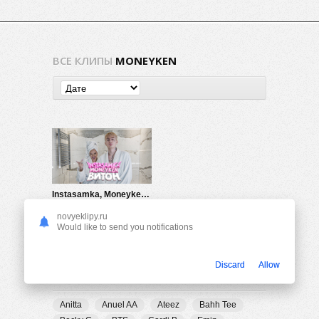
ВСЕ КЛИПЫ
MONEYKEN
Instasamka, Moneyken — Витон
991
0
novyeklipy.ru
Would like to send you notifications
Discard
Allow
ПОПУЛЯРНЫЕ ТЕГИ
Anitta
Anuel AA
Ateez
Bahh Tee