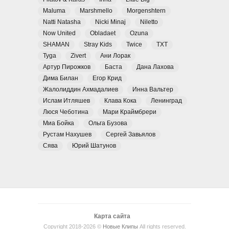
Maluma
Marshmello
Morgenshtern
Natti Natasha
Nicki Minaj
Niletto
Now United
Obladaet
Ozuna
SHAMAN
Stray Kids
Twice
TXT
Tyga
Zivert
Ани Лорак
Артур Пирожков
Баста
Дана Лахова
Дима Билан
Егор Крид
Жалолиддин Ахмадалиев
Инна Вальтер
Ислам Итляшев
Клава Кока
Ленинград
Люся Чеботина
Мари Краймбрери
Миа Бойка
Ольга Бузова
Рустам Нахушев
Сергей Завьялов
Сява
Юрий Шатунов
Карта сайта
Copyright 2018-2026 ©
Новые Клипы
All rights reserved.