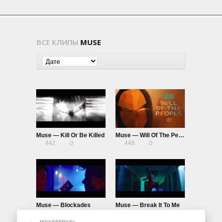
ВСЕ КЛИПЫ
MUSE
Muse — Kill Or Be Killed
Muse — Will Of The People
442
0
448
0
Muse — Blockades
Muse — Break It To Me
756
0
697
0
novyeklipy.ru