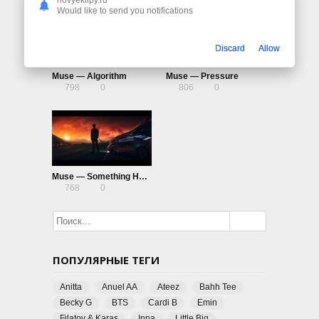
Would like to send you notifications
Discard
Allow
Muse — Algorithm
Muse — Pressure
798
0
806
0
Muse — Something Human
768
0
ПОПУЛЯРНЫЕ ТЕГИ
Anitta
Anuel AA
Ateez
Bahh Tee
Becky G
BTS
Cardi B
Emin
Filatov & Karas
Inna
Little Big